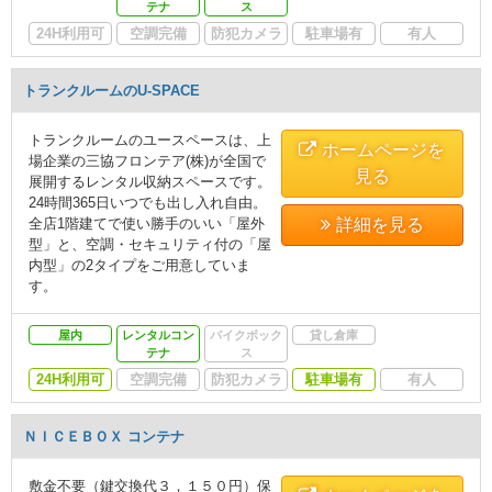
テナ
ス
24H利用可
空調完備
防犯カメラ
駐車場有
有人
トランクルームのU-SPACE
トランクルームのユースペースは、上
ホームページを
場企業の三協フロンテア(株)が全国で
見る
展開するレンタル収納スペースです。
24時間365日いつでも出し入れ自由。
全店1階建てで使い勝手のいい「屋外
詳細を見る
型」と、空調・セキュリティ付の「屋
内型」の2タイプをご用意していま
す。
屋内
レンタルコン
バイクボック
貸し倉庫
テナ
ス
24H利用可
空調完備
防犯カメラ
駐車場有
有人
ＮＩＣＥＢＯＸ コンテナ
敷金不要（鍵交換代３，１５０円）保