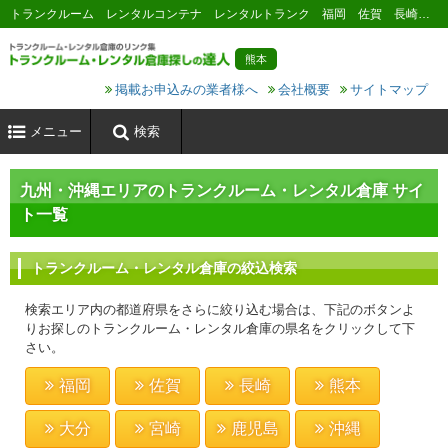
トランクルーム レンタルコンテナ レンタルトランク 福岡 佐賀 長崎 熊本 大分 宮崎 鹿児島 沖縄
熊本
掲載お申込みの業者様へ
会社概要
サイトマップ
メニュー
検索
九州・沖縄エリアのトランクルーム・レンタル倉庫 サイ
ト一覧
トランクルーム・レンタル倉庫の絞込検索
検索エリア内の都道府県をさらに絞り込む場合は、下記のボタンよ
りお探しのトランクルーム・レンタル倉庫の県名をクリックして下
さい。
福岡
佐賀
長崎
熊本
大分
宮崎
鹿児島
沖縄