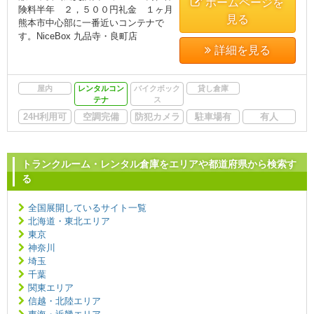
ホームページを
険料半年 ２，５００円礼金 １ヶ月
見る
熊本市中心部に一番近いコンテナで
す。NiceBox 九品寺・良町店
詳細を見る
屋内
レンタルコン
バイクボック
貸し倉庫
テナ
ス
24H利用可
空調完備
防犯カメラ
駐車場有
有人
トランクルーム・レンタル倉庫をエリアや都道府県から検索す
る
全国展開しているサイト一覧
北海道・東北エリア
東京
神奈川
埼玉
千葉
関東エリア
信越・北陸エリア