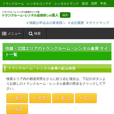
トランクルーム レンタルコンテナ レンタルトランク 新潟 長野 甲府 山梨 金沢 石川 富山 福井
福井
掲載お申込みの業者様へ
会社概要
サイトマップ
メニュー
検索
信越・北陸エリアのトランクルーム・レンタル倉庫 サイ
ト一覧
トランクルーム・レンタル倉庫の絞込検索
検索エリア内の都道府県をさらに絞り込む場合は、下記のボタンよ
りお探しのトランクルーム・レンタル倉庫の県名をクリックして下
さい。
新潟
長野
富山
石川
福井