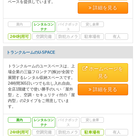
ペースを提供しています。
詳細を見る
屋内
レンタルコン
バイクボック
貸し倉庫
テナ
ス
24H利用可
空調完備
防犯カメラ
駐車場有
有人
トランクルームのU-SPACE
トランクルームのユースペースは、上
ホームページを
場企業の三協フロンテア(株)が全国で
見る
展開するレンタル収納スペースです。
24時間365日いつでも出し入れ自由。
全店1階建てで使い勝手のいい「屋外
詳細を見る
型」と、空調・セキュリティ付の「屋
内型」の2タイプをご用意していま
す。
屋内
レンタルコン
バイクボック
貸し倉庫
テナ
ス
24H利用可
空調完備
防犯カメラ
駐車場有
有人