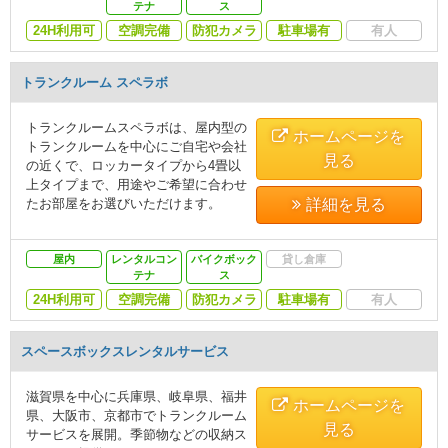
テナ
ス
24H利用可
空調完備
防犯カメラ
駐車場有
有人
トランクルーム スペラボ
トランクルームスペラボは、屋内型の
ホームページを
トランクルームを中心にご自宅や会社
見る
の近くで、ロッカータイプから4畳以
上タイプまで、用途やご希望に合わせ
たお部屋をお選びいただけます。
詳細を見る
屋内
レンタルコン
バイクボック
貸し倉庫
テナ
ス
24H利用可
空調完備
防犯カメラ
駐車場有
有人
スペースボックスレンタルサービス
滋賀県を中心に兵庫県、岐阜県、福井
ホームページを
県、大阪市、京都市でトランクルーム
見る
サービスを展開。季節物などの収納ス